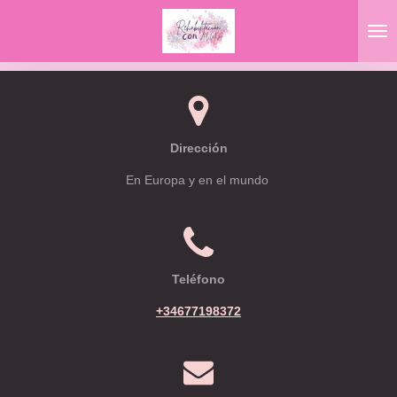
Ir
al
contenido
principal
Dirección
En Europa y en el mundo
Teléfono
+34677198372