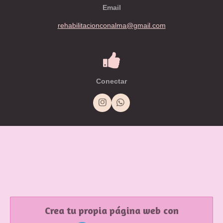
Email
rehabilitacionconalma@gmail.com
Conectar
I
W
n
h
s
a
t
t
a
s
g
A
r
p
a
p
m
Crea tu propia página web con
Webador